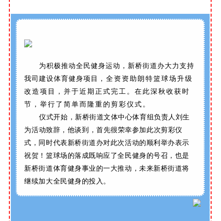
为积极推动全民健身运动，新桥街道办大力支持
我司建设体育健身项目
，全资资助朗特篮球场升级
改造项目，并于近期正式完工。在此深秋收获时
节，举行了简单而隆重的剪彩仪式。
仪式开始，新桥街道文体中心体育组负责人刘生
为活动致辞，他谈到
，首先很荣幸参加此次剪彩仪
式，同时
代表新桥街道办对此次活动的顺利举办表示
祝贺！
篮球场的落成既响应了全民健身的号召，也是
新桥街道体育健身事业的一大推动，未来新桥街道将
继续加大全民健身的投入。